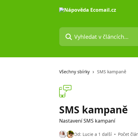
Přeskočit na hlavní obsah
Vyhledat v článcích…
Všechny sbírky
SMS kampaně
SMS kampaně
Nastavení SMS kampaní
Od: Lucie a 1 další
Počet člá