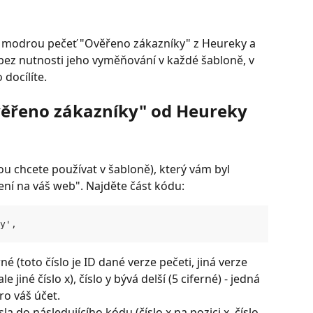
či modrou pečeť "Ověřeno zákazníky" z Heureky a 
bez nutnosti jeho vyměňování v každé šabloně, v 
docílíte. 
ěřeno zákazníky" od Heureky
ou chcete používat v šabloně), který vám byl 
ení na váš web". Najděte část kódu:
y',
né (toto číslo je ID dané verze pečeti, jiná verze 
e jiné číslo x), číslo y bývá delší (5 ciferné) - jedná 
o váš účet. 
a do následujícího kódu (číslo x na pozici x, číslo 