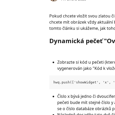
Pokud chcete vložit svou zlatou 
chcete mít obrázek vždy aktuální 
tomto článku si ukážeme, jak toho 
Dynamická pečeť "Ov
Zobrazte si kód u pečeti (kter
vygenerován jako "Kód k vlož
hwq.push(['showWidget', 'x', '
Číslo x bývá jedno či dvoucifer
pečeti bude mít stejné číslo y al
se o číslo databáze obrázků pr
Následně dosadíte tato dvě čísl