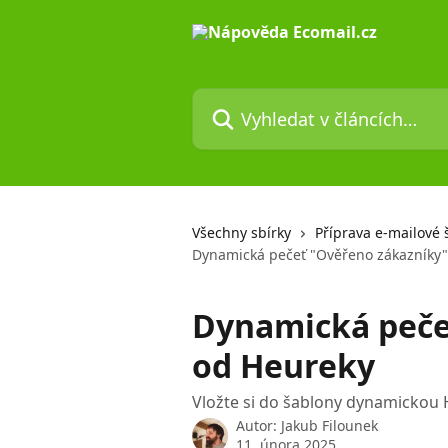
Přeskočit na hlavní obsah
Vyhledat v článcích…
Všechny sbírky
Příprava e-mailové 
Dynamická pečeť "Ověřeno zákazníky"
Dynamická peče
od Heureky
Vložte si do šablony dynamickou
Autor:
Jakub Filounek
11. února 2025