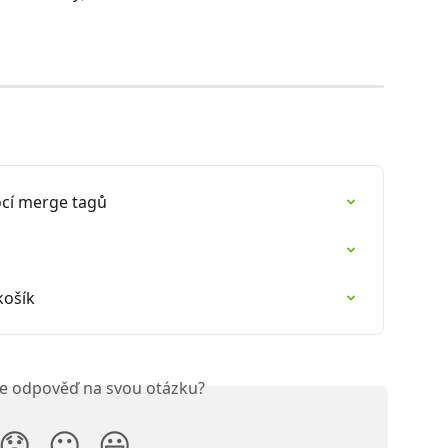
cí merge tagů
košík
ste odpověď na svou otázku?
😞
😐
😃