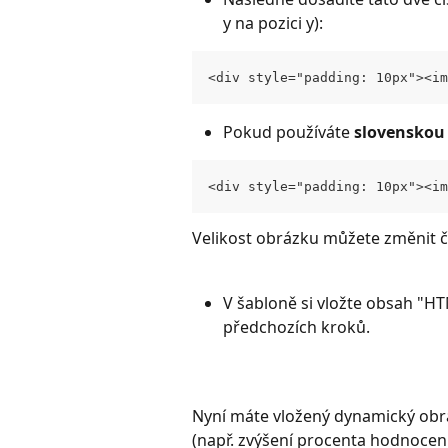
y na pozici y):
<div style="padding: 10px"><im
Pokud používáte 
slovenskou 
<div style="padding: 10px"><im
Velikost obrázku můžete změnit č
V šabloně si vložte obsah "HTM
předchozích kroků.  
Nyní máte vložený dynamický obrá
(např. zvýšení procenta hodnocení