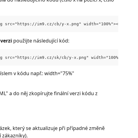
g src="https://im9.cz/cb/y-x.png" width="100%"></div>
verzi
 použijte následující kód:
g src="https://im9.cz/sk/cb/y-x.png" width="100%"></div>
íslem v kódu např.: width="75%"
L" a do něj zkopírujte finální verzi kódu z 
zek, který se aktualizuje při případné změně
 zákazníky).