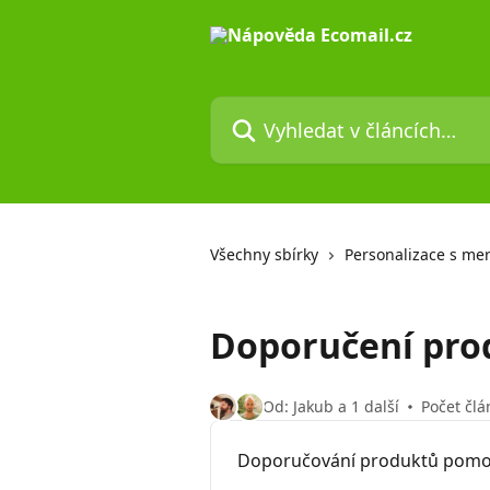
Přeskočit na hlavní obsah
Vyhledat v článcích…
Všechny sbírky
Personalizace s me
Doporučení prod
Od: Jakub a 1 další
Počet člá
Doporučování produktů pomo