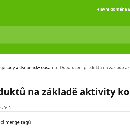
Hlavní doména E
rge tagy a dynamický obsah
Doporučení produktů na základě akt
uktů na základě aktivity k
nků: 3
cí merge tagů