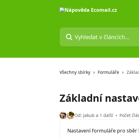
Přeskočit na hlavní obsah
Vyhledat v článcích…
Všechny sbírky
Formuláře
Zákla
Základní nastav
Od: Jakub a 1 další
Počet člá
Nastavení formuláře pro sběr