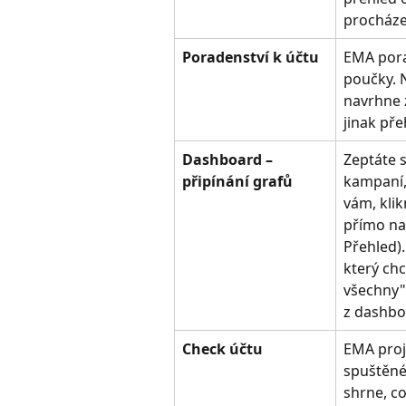
procháze
Poradenství k účtu
EMA pora
poučky. 
navrhne z
jinak pře
Dashboard – 
Zeptáte s
připínání grafů
kampaní, 
vám, klik
přímo na
Přehled).
který chc
všechny" 
z dashbo
Check účtu
EMA proj
spuštěné
shrne, co