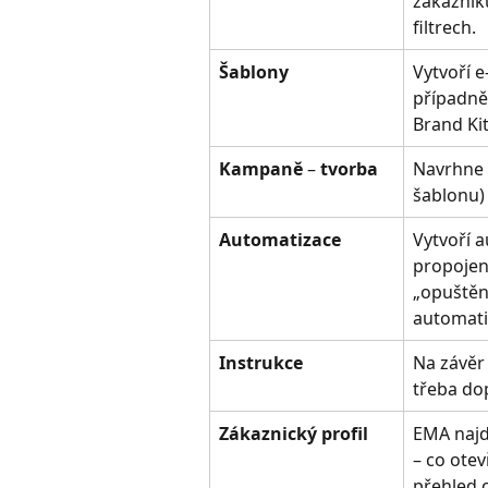
zákazníků
filtrech.
Šablony
Vytvoří 
případně 
Brand Kit,
Kampaně 
–
 tvorba
Navrhne 
šablonu) a
Automatizace
Vytvoří a
propojený
„opuštěný
automatiz
Instrukce
Na závěr
třeba dop
Zákaznický profil
EMA najd
– co otev
přehled o