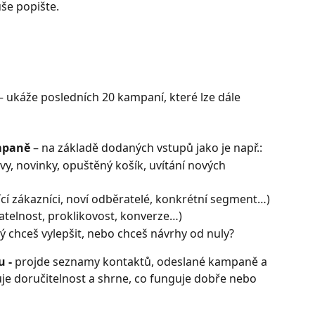
še popište.
 – ukáže posledních 20 kampaní, které lze dále 
mpaně 
– na základě dodaných vstupů jako je např.:
evy, novinky, opuštěný košík, uvítání nových 
jící zákazníci, noví odběratelé, konkrétní segment…)
íratelnost, proklikovost, konverze…)
ý chceš vylepšit, nebo chceš návrhy od nuly?
 - 
projde seznamy kontaktů, odeslané kampaně a 
je doručitelnost a shrne, co funguje dobře nebo 