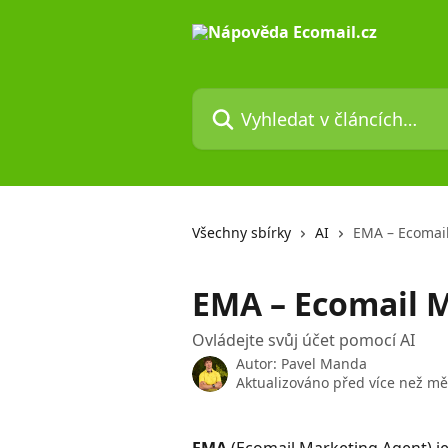
Přeskočit na hlavní obsah
Vyhledat v článcích…
Všechny sbírky
AI
EMA –⁠⁠⁠⁠⁠⁠⁠⁠⁠⁠⁠⁠⁠⁠⁠
EMA –⁠⁠⁠⁠⁠⁠⁠⁠⁠⁠⁠⁠⁠⁠⁠⁠⁠⁠
Ovládejte svůj účet pomocí AI
Autor:
Pavel Manda
Aktualizováno před více než m