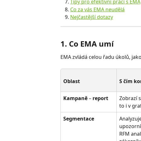
Tipy pro efektivní práci s EMA
Co za vás EMA neudělá
Nejčastější dotazy
1. Co EMA umí
EMA zvládá celou řadu úkolů, jako
Oblast
S čím k
Kampaně 
–
 report
Zobrazí s
to i v gra
Segmentace
Analyzuj
upozorní
RFM anal