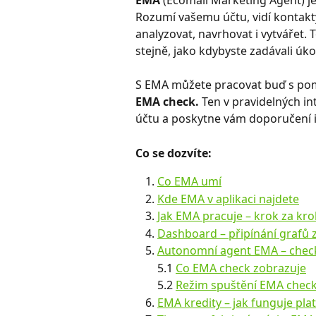
EMA
 (Ecomail Marketing Agent) je
Rozumí vašemu účtu, vidí kontakt
analyzovat, navrhovat i vytvářet. 
stejně, jako kdybyste zadávali úkol
S EMA můžete pracovat buď s po
EMA check. 
Ten v pravidelných in
účtu a poskytne vám doporučení i
Co se dozvíte:
Co EMA umí
Kde EMA v aplikaci najdete
Jak EMA pracuje – krok za kr
Dashboard –⁠⁠⁠⁠⁠⁠⁠⁠⁠⁠⁠⁠⁠⁠⁠⁠⁠⁠ připínání gra
Autonomní agent EMA – chec
5.1 
Co EMA check zobrazuje
5.2 
Režim spuštění EMA chec
EMA kredity – jak funguje pl