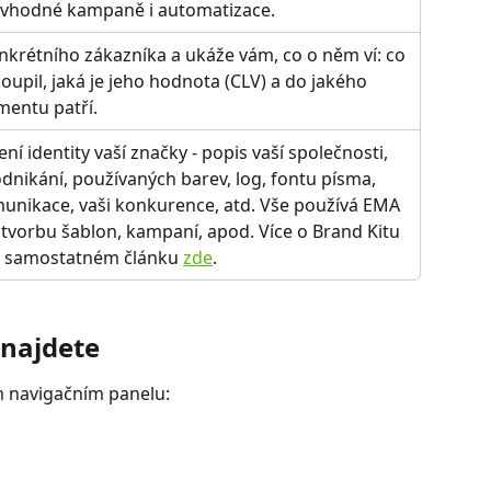
vhodné kampaně i automatizace.
nkrétního zákazníka a ukáže vám, co o něm ví: co 
koupil, jaká je jeho hodnota (CLV) a do jakého 
entu patří.
ení identity vaší značky - popis vaší společnosti, 
dnikání, používaných barev, log, fontu písma, 
unikace, vaši konkurence, atd. Vše používá EMA 
 tvorbu šablon, kampaní, apod. Více o Brand Kitu 
v samostatném článku 
zde
.
 najdete
m navigačním panelu: