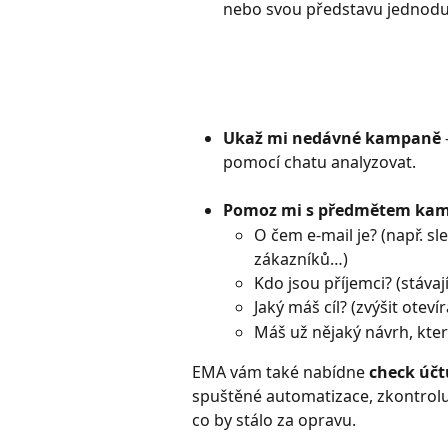
nebo svou představu jednodu
Ukaž mi nedávné kampaně
pomocí chatu analyzovat.
Pomoz mi s předmětem ka
O čem e-mail je? (např. sl
zákazníků…)
Kdo jsou příjemci? (stáva
Jaký máš cíl? (zvýšit otev
Máš už nějaký návrh, kter
EMA vám také nabídne 
check účtu
spuštěné automatizace, zkontrolu
co by stálo za opravu.