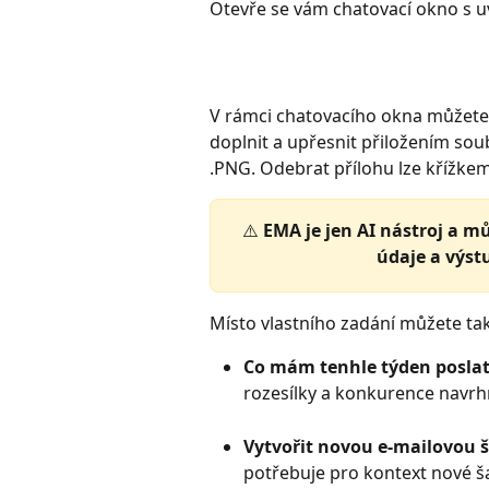
Otevře se vám chatovací okno s u
V rámci chatovacího okna můžete p
doplnit a upřesnit přiložením sou
.PNG. Odebrat přílohu lze křížkem
⚠️ 
EMA je jen AI nástroj a mů
údaje a výst
Místo vlastního zadání můžete tak
Co mám tenhle týden posla
rozesílky a konkurence nav
Vytvořit novou e-mailovou 
potřebuje pro kontext nové ša