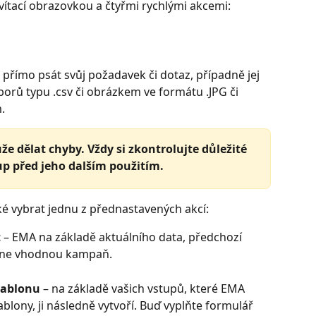
vítací obrazovkou a čtyřmi rychlými akcemi:
římo psát svůj požadavek či dotaz, případně jej 
borů typu .csv či obrázkem ve formátu .JPG či 
.
že dělat chyby. Vždy si zkontrolujte důležité 
up před jeho dalším použitím.
é vybrat jednu z přednastavených akcí: 
t
 – EMA na základě aktuálního data, předchozí 
rhne vhodnou kampaň.
šablonu
 – na základě vašich vstupů, které EMA 
blony, ji následně vytvoří. Buď vyplňte formulář 