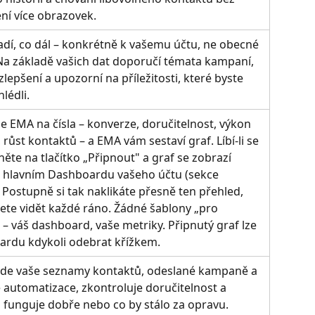
ní více obrazovek.
dí, co dál – konkrétně k vašemu účtu, ne obecné 
Na základě vašich dat doporučí témata kampaní, 
lepšení a upozorní na příležitosti, které byste 
hlédli.
e EMA na čísla – konverze, doručitelnost, výkon 
růst kontaktů – a EMA vám sestaví graf. Líbí-li se 
něte na tlačítko „Připnout" a graf se zobrazí 
 hlavním Dashboardu vašeho účtu (sekce 
 Postupně si tak naklikáte přesně ten přehled, 
ete vidět každé ráno. Žádné šablony „pro 
– váš dashboard, vaše metriky. Připnutý graf lze 
ardu kdykoli odebrat křížkem.
de vaše seznamy kontaktů, odeslané kampaně a 
 automatizace, zkontroluje doručitelnost a 
 funguje dobře nebo co by stálo za opravu. 