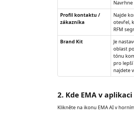
Navrhne 
Profil kontaktu / 
Najde ko
zákazníka
otevřel, 
RFM segm
Brand Kit
Je nastav
oblast po
tónu kom
pro lepší
najdete 
2. Kde EMA v aplikaci
Klikněte na ikonu EMA AI v horní