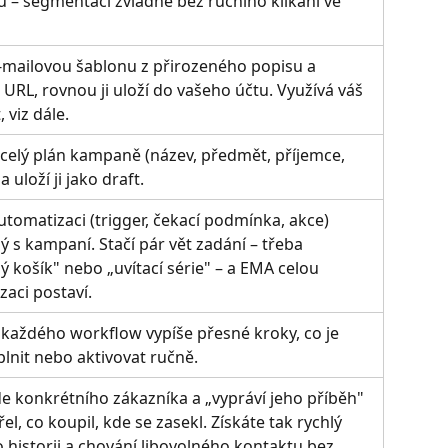
 – segmentaci zvládne bez ručního klikání ve 
e-mailovou šablonu z přirozeného popisu a 
URL, rovnou ji uloží do vašeho účtu. Využívá váš 
 viz dále.
celý plán kampaně (název, předmět, příjemce, 
 uloží ji jako draft.
utomatizaci (trigger, čekací podmínka, akce) 
 s kampaní. Stačí pár vět zadání – třeba 
 košík" nebo „uvítací série" – a EMA celou 
aci postaví.
 každého workflow vypíše přesné kroky, co je 
lnit nebo aktivovat ručně.
e konkrétního zákazníka a „vypráví jeho příběh" 
řel, co koupil, kde se zasekl. Získáte tak rychlý 
 historii a chování libovolného kontaktu bez 