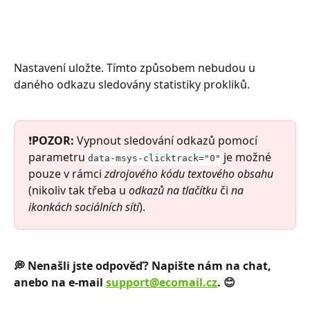
Nastavení uložte. Tímto způsobem nebudou u 
daného odkazu sledovány statistiky prokliků. 
❗
POZOR:
 Vypnout sledování odkazů pomocí 
parametru 
 je možné 
data-msys-clicktrack="0"
pouze v rámci 
zdrojového kódu
textového obsahu
(nikoliv tak třeba u 
odkazů na tlačítku 
či 
na 
ikonkách sociálních sítí
). 
💭 Nenašli jste odpověď? Napište nám na chat, 
anebo na e-mail 
support@ecomail.cz
. 😊