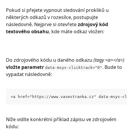
Pokud si přejete vypnout sledování prokliků u 
některých odkazů v rozesílce, postupujte 
následovně. Nejprve si otevřete 
zdrojový kód 
textového obsahu
, kde máte odkaz vložen: 
Do zdrojového kódu u daného odkazu 
(tagy <a></a>)
vložte parametr
. Bude to 
data-msys-clicktrack="0"
vypadat následovně:
<a href="https://www.vasestranka.cz" data-msys-clic
Níže vidíte konkrétní příklad zápisu ve zdrojovém 
kódu: