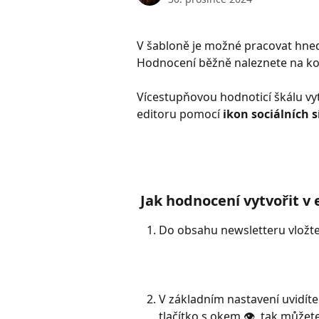
V šabloně je možné pracovat hned 
Hodnocení běžně naleznete na kon
Vícestupňovou hodnoticí škálu vyt
editoru pomocí 
ikon sociálních sí
 Jak hodnocení vytvořit v 
Do obsahu newsletteru vložte
V základním nastavení uvidíte
tlačítko s okem 👁️, tak můžete