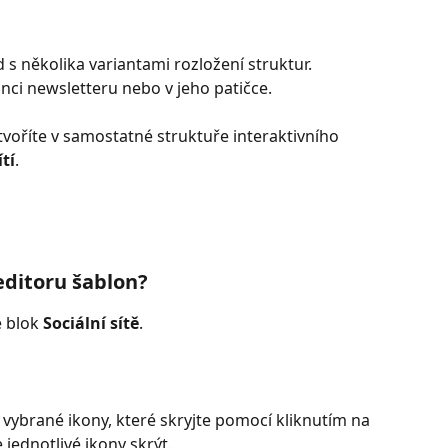
s několika variantami rozložení struktur. 
ci newsletteru nebo v jeho patičce.
voříte v samostatné struktuře interaktivního 
tí
.
editoru šablon? 
 blok 
Sociální sítě
. 
 vybrané ikony, které skryjte pomocí kliknutím na 
 jednotlivé ikony skrýt.