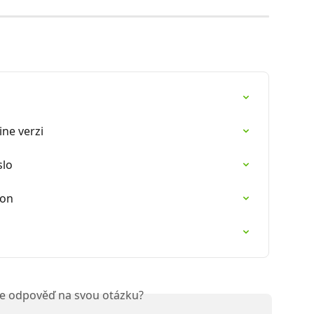
u
ine verzi
slo
lon
ste odpověď na svou otázku?