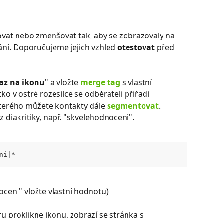
ovat nebo zmenšovat tak, aby se zobrazovaly na 
ání. Doporučujeme jejich vzhled 
otestovat 
před 
az na ikonu
" a vložte 
merge tag
s vlastní 
ko v ostré rozesílce se odběrateli přiřadí 
terého můžete kontakty dále 
segmentovat
. 
 diakritiky, např. "skvelehodnoceni".
ni|* 
eni" vložte vlastní hodnotu) ​