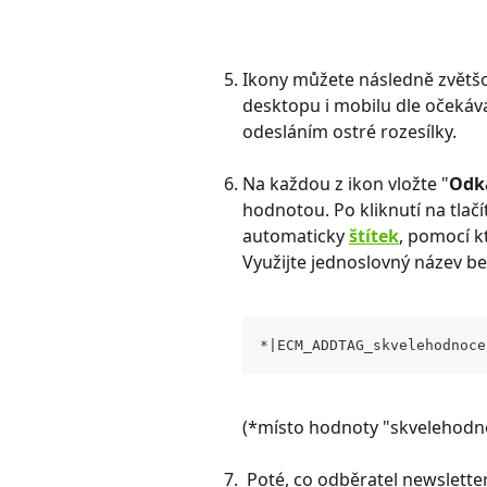
​Ikony můžete následně zvětš
desktopu i mobilu dle očekáv
odesláním ostré rozesílky. 
Na každou z ikon vložte "
Odk
hodnotou. Po kliknutí na tlačít
automaticky 
štítek
, pomocí k
Využijte jednoslovný název bez
*|ECM_ADDTAG_skvelehodnoce
(*místo hodnoty "skvelehodnoc
 Poté, co odběratel newsletteru proklikne ikonu, zobrazí se stránka s 