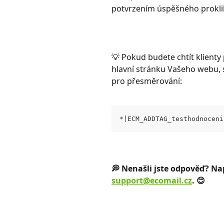
potvrzením úspěšného proklik
💡 Pokud budete chtít klienty 
hlavní stránku Vašeho webu, 
pro přesměrování: 
*|ECM_ADDTAG_testhodnoceni
💭 Nenašli jste odpověď? Na
support@ecomail.cz
. 😊