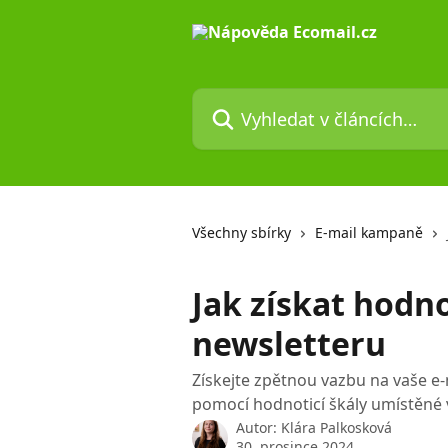
Přeskočit na hlavní obsah
Vyhledat v článcích…
Všechny sbírky
E-mail kampaně
Jak získat hodn
newsletteru
Získejte zpětnou vazbu na vaše e
pomocí hodnoticí škály umístěné 
Autor:
Klára Palkosková
30. prosince 2024