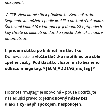
nákupem".
💡 
TIP
:
 Není nutné štítek přidávat ke všem odkazům. 
Segmentovat můžete i podle prokliku na konkrétní odkaz. 
Štítkování kontaktů v kampani je jednodušší v případech, 
kdy chcete po kliknutí na tlačítko spustit další akci např. v 
automatizaci.
I. přidání štítku po kliknutí na tlačítko
Do newsletteru 
vložte tlačítko například pro sběr 
zpětné vazby. Pod tlačítko vložte místo běžného 
odkazu merge tag: *|ECM_ADDTAG_mujtag|*
Hodnota “mujtag” je libovolná –⁠⁠⁠⁠⁠⁠ pouze dodržujte 
následující pravidlo: 
jednoslovný název bez 
diakritiky (např. spokojen, nespokojen).