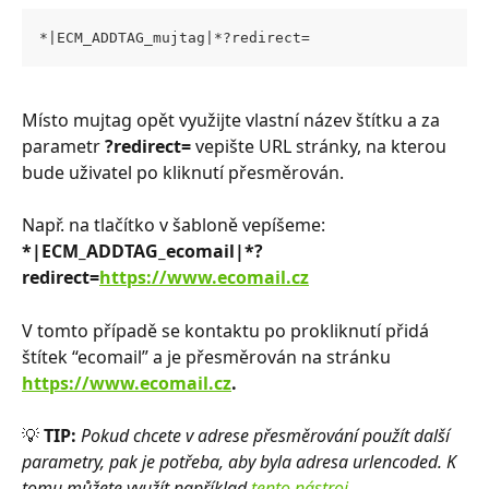
*|ECM_ADDTAG_mujtag|*?redirect=
Místo mujtag opět využijte vlastní název štítku a za 
parametr 
?redirect=
 vepište URL stránky, na kterou 
bude uživatel po kliknutí přesměrován.
Např. na tlačítko v šabloně vepíšeme: 
*|ECM_ADDTAG_ecomail|*?
redirect=
https://www.ecomail.cz
V tomto případě se kontaktu po prokliknutí přidá 
štítek “ecomail” a je přesměrován na stránku 
https://www.ecomail.cz
.
💡 
TIP:
Pokud chcete v adrese přesměrování použít další 
parametry, pak je potřeba, aby byla adresa urlencoded. K 
tomu můžete využít například
 tento nástroj
.