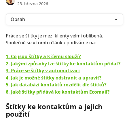
25. března 2026
Obsah
Práce se štítky je mezi klienty velmi oblíbená. 
Společně se v tomto článku podíváme na:
1. Co jsou štítky a k čemu slouží?
2. Jakými způsoby lze štítky ke kontaktům přidat?
3. Práce se štítky v automatizaci
4. Jak je možné štítky odstranit a upravit?
5. Jak databázi kontaktů rozdělit dle štítků?
6. Jaké štítky přidává ke kontaktům Ecomail?
Štítky ke kontaktům a jejich 
použití