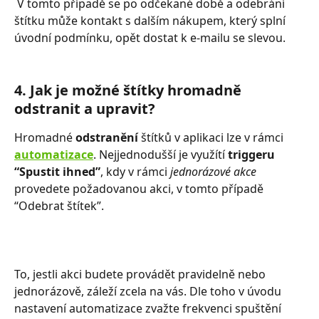
 V tomto případě se po odčekané době a odebrání 
štítku může kontakt s dalším nákupem, který splní 
úvodní podmínku, opět dostat k e-mailu se slevou.
4. Jak je možné štítky hromadně 
odstranit a upravit?
Hromadné 
odstranění
 štítků v aplikaci lze v rámci 
automatizace
. Nejjednodušší je využítí 
triggeru 
“Spustit ihned”
, kdy v rámci
 jednorázové akce
provedete požadovanou akci, v tomto případě  
“Odebrat štítek”.
​To, jestli akci budete provádět pravidelně nebo 
jednorázově, záleží zcela na vás. Dle toho v úvodu 
nastavení automatizace zvažte frekvenci spuštění 