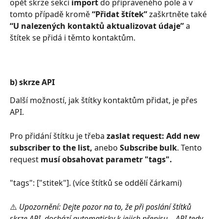
opět skrze sekci 
import
 do připraveného pole a v 
tomto případě kromě 
“Přidat štítek”
 zaškrtněte také 
“U nalezených kontaktů aktualizovat údaje”
 a 
štítek se přidá i těmto kontaktům.
b) skrze API
Další možností, jak štítky kontaktům přidat, je přes 
API.
Pro přidání štítku je třeba 
zaslat request: Add new 
subscriber to the list, 
anebo 
Subscribe bulk
. Tento 
request 
musí obsahovat parametr "tags".
"tags": ["stitek"]. (více štítků se oddělí čárkami) 
⚠️ 
Upozornění: Dejte pozor na to, že při poslání štítků 
skrze API, dochází automaticky k jejich přepisu 
–⁠⁠⁠⁠⁠⁠
 API tedy 