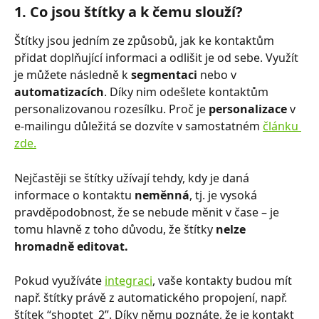
1. Co jsou štítky a k čemu slouží?
Štítky jsou jedním ze způsobů, jak ke kontaktům 
přidat doplňující informaci a odlišit je od sebe. Využít 
je můžete následně k 
segmentaci
 nebo v 
automatizacích
. Díky nim odešlete kontaktům 
personalizovanou rozesílku. Proč je 
personalizace
 v 
e-mailingu důležitá se dozvíte v samostatném 
článku 
zde.
Nejčastěji se štítky užívají tehdy, kdy je daná 
informace o kontaktu 
neměnná
, tj. je vysoká 
pravděpodobnost, že se nebude měnit v čase –⁠⁠⁠⁠⁠⁠ je 
tomu hlavně z toho důvodu, že štítky 
nelze 
hromadně editovat.
Pokud využíváte 
integraci
, vaše kontakty budou mít 
např. štítky právě z automatického propojení, např. 
štítek “shoptet_2”. Díky němu poznáte, že je kontakt 