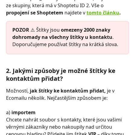
ze skupiny, která má v Shoptetu ID 2. Vše o 
propojení se Shoptetem
 najdete v 
tomto článku
.
POZOR
 ⚠️ Štítky jsou 
omezeny 2000 znaky
dohromady na všechny štítky u kontaktu
. 
Doporučujeme používat štítky na krátká slova.
2. Jakými způsoby je možné štítky ke 
kontaktům přidat?
Možností, 
jak štítky ke kontaktům přidat,
 je v 
Ecomailu několik. Nejčastějším způsobem je:
a) 
importem
Chcete nahrát soubor s kontakty, které jsou vašimi 
věrnými zákazníky nebo nakoupily nad určitou 
cenovou hladinu? Přidejte jim štítek
 VIP
 –⁠⁠⁠⁠⁠⁠ díky tomu 