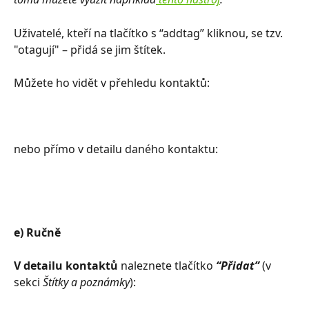
Uživatelé, kteří na tlačítko s “addtag” kliknou, se tzv. 
"otagují" –⁠⁠⁠⁠⁠⁠ přidá se jim štítek.
Můžete ho vidět v přehledu kontaktů:
nebo přímo v detailu daného kontaktu: 
e) Ručně
V detailu kontaktů 
naleznete tlačítko 
“Přidat”
 (v 
sekci 
Štítky a poznámky
):