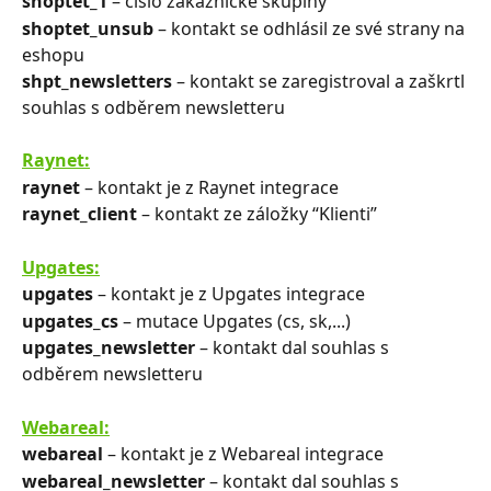
shoptet_1 
–⁠⁠⁠⁠⁠⁠ číslo zákaznické skupiny
shoptet_unsub 
–⁠⁠⁠⁠⁠⁠ kontakt se odhlásil ze své strany na 
eshopu
shpt_newsletters 
–⁠⁠⁠⁠⁠⁠ kontakt se zaregistroval a zaškrtl 
souhlas s odběrem newsletteru
Raynet:
raynet 
–⁠⁠⁠⁠⁠⁠ kontakt je z Raynet integrace
raynet_client 
–⁠⁠⁠⁠⁠⁠ kontakt ze záložky “Klienti”
Upgates:
upgates 
–⁠⁠⁠⁠⁠⁠ kontakt je z Upgates integrace
upgates_cs 
–⁠⁠⁠⁠⁠⁠ mutace Upgates (cs, sk,...)
upgates_newsletter 
–⁠⁠⁠⁠⁠⁠ kontakt dal souhlas s 
odběrem newsletteru
Webareal:
webareal 
–⁠⁠⁠⁠⁠⁠ kontakt je z Webareal integrace
webareal_newsletter 
–⁠⁠⁠⁠⁠⁠ kontakt dal souhlas s 