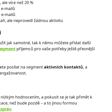
 ale více než 20 %
 e-mailů
 e-mailů
aň, ale neprovedl žádnou aktivitu
í
žít jak samotné, tak k němu můžete přidat další 
segment
 příjemců pro vaše potřeby ještě přesnější 
ete posílat na segment 
aktivních kontaktů
, a 
a angažovanost.
s nízkým hodnocením, a pokusit se je tak přimět k 
ce, než bude pozdě – a to jinou formou 
zpráv
.