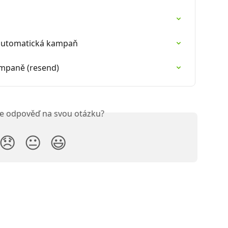
í automatická kampaň
ampaně (resend)
ste odpověď na svou otázku?
😞
😐
😃