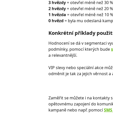
3 hvězdy
 = otevřel méně než 30 %,
2 hvězdy 
= otevřel méně než 20 %
1 hvězda
 = otevřel méně než 10 %
0 hvězd
 = byla mu odeslaná kamp
Konkrétní příklady použit
Hodnocení se dá v segmentaci vyu
podmínky, pomocí kterých bude 
a relevantnější.
VIP slevy nebo speciální akce můž
odměnit je tak za jejich věrnost 
​Zaměřit se můžete i na kontakty 
opětovnému zapojení do komunika
kampaně nebo např. pomocí 
SMS 