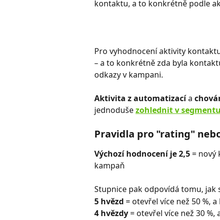
kontaktu, a to konkrétně podle ak
Pro vyhodnocení aktivity kontakt
– a to konkrétně zda byla kontaktu
odkazy v kampani. 
​ 
Aktivita z automatizací
 a 
chová
jednoduše 
zohlednit v segment
Pravidla pro "rating" neb
Výchozí hodnocení je 2,5
 = nový
kampaň
Stupnice pak odpovídá tomu, jak 
5 hvězd
 = otevřel více než 50 %, a
4 hvězdy 
= otevřel více než 30 %, 