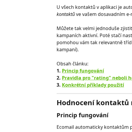
U všech kontaktů v aplikaci je auto
kontaktů
 ve vašem dosavadním e-ma
Můžete tak velmi jednoduše zjistit
kampaních aktivní. Poté stačí nast
pomohou vám tak relevantně třídit
kampaní). 
Obsah článku:
1.
Princip fungování
2. 
Pravidla pro "rating" neboli
3. 
Konkrétní příklady použití
Hodnocení kontaktů n
Princip fungování
Ecomail automaticky kontaktům při