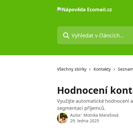
Přeskočit na hlavní obsah
Vyhledat v článcích…
Všechny sbírky
Kontakty
Seznam
Hodnocení konta
Využijte automatické hodnocení akt
segmentaci příjemců.
Autor:
Monika Marešová
29. ledna 2025