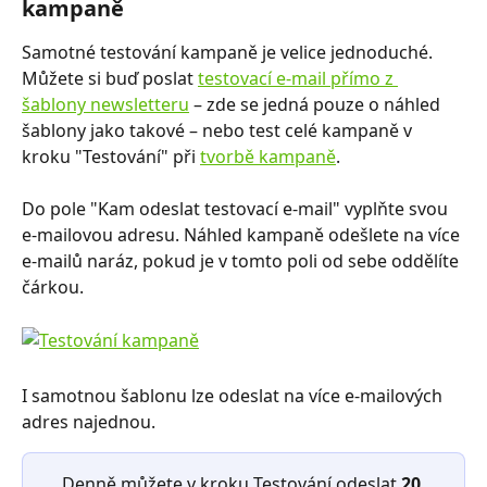
kampaně 
Samotné testování kampaně je velice jednoduché. 
Můžete si buď poslat 
testovací e-mail přímo z 
šablony newsletteru
 –⁠⁠⁠⁠⁠⁠ zde se jedná pouze o náhled 
šablony jako takové –⁠⁠⁠⁠⁠⁠ nebo test celé kampaně v 
kroku "Testování" při 
tvorbě kampaně
.
Do pole "Kam odeslat testovací e-mail" vyplňte svou 
e-mailovou adresu. Náhled kampaně odešlete na více 
e-mailů naráz, pokud je v tomto poli od sebe oddělíte 
čárkou.
I samotnou šablonu lze odeslat na více e-mailových 
adres najednou.
Denně můžete v kroku Testování odeslat 
20 