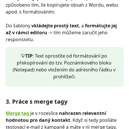
způsobeno tím, že kopírujete obsah z Wordu, webu 
apod. s formátováním. 
Do šablony
 vkládejte
prostý text
, a 
formátujte jej 
až v rámci editoru
 -> tím můžeme zaručit jeho 
responsivitu.
💡
TIP
:
Text oprostíte od formátování po 
překopírování do tzv. Poznámkového bloku 
(Notepad) nebo vložením do adresního řádku v 
prohlížeči.
3. Práce s merge tagy
Merge tag
 je v rozesílce 
nahrazen relevantní 
hodnotou pro daný kontakt
. Když si tedy posíláte 
testovací e-mail z kampaně a máte v ní merge tagy, 