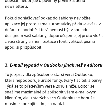
odeslat, neboť jde o povinný prvek každého 
newsletteru. 
Pokud odhlašovací odkaz do šablony nevložíte, 
aplikace jej proto sama automaticky přidá -> avšak v 
defaultní podobě, která nemusí být v souladu s 
designem vaší šablony; doporučujeme jej proto vložit 
z vaší strany a znění textace i font, velikost písma 
apod. si přizpůsobit. 
3. 
E-mail vypadá v Outlooku jinak než v editoru
To je zpravidla způsobeno starší verzí Outlooku, 
která nepodporuje určité fonty, tvary tlačítek a barvy. 
Týká se to především verze 2010 a níže. Editor se 
snažíme maximálně přizpůsobit všem e-mailovým 
klientům, ale u starých verzí Outlooku se bohužel 
musíme spokojit s tím, co nabízí.