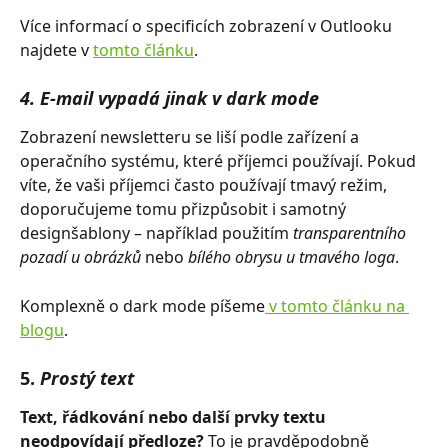
Více informací o specificích zobrazení v Outlooku 
najdete v 
tomto článku
. 
4. E-mail vypadá jinak v dark mode 
Zobrazení newsletteru se liší podle zařízení a 
operačního systému, které příjemci používají. Pokud 
víte, že vaši příjemci často používají tmavý režim, 
doporučujeme tomu přizpůsobit i samotný 
designšablony – například použitím
 transparentního 
pozadí u obrázků
 nebo 
bílého obrysu u tmavého loga
.
Komplexně o dark mode píšeme
 v tomto článku na 
blogu
. 
5. 
Prostý text
Text, řádkování nebo další prvky textu 
neodpovídají předloze?
 To je pravděpodobně 