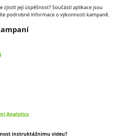
zjistit její úspěšnost? Součástí aplikace jsou 
istíte podrobné informace o výkonnosti kampaně.
kampaní
í
m) Analytics
nost instruktážnímu videu? 