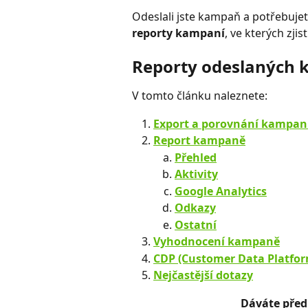
Odeslali jste kampaň a potřebujete 
reporty kampaní
, ve kterých zj
Reporty odeslaných 
V tomto článku naleznete:
Export a porovnání kampan
Report kampaně
Přehled
Aktivity
Google Analytics
Odkazy
Ostatní
Vyhodnocení kampaně
CDP (Customer Data Platfor
Nejčastější dotazy
Dáváte před