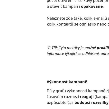
počet otevření či celkový počet p
a otevřít kampaň i 
opakovaně
. 
Naleznete zde také, kolik e-mailů 
kolik kontaktů se odhlásilo nebo
💡 TIP: Tyto metriky je možné 
prokli
informace týkající se odhlášení, odra
Výkonnost kampaně
Díky grafu výkonnosti kampaně zjis
časovém rozmezí 
reagují
 (kampan
uzpůsobte čas 
budoucí rozesílky