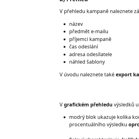
V přehledu kampaně naleznete zá
název
předmět e-mailu
příjemci kampaně
čas odeslání
adresa odesílatele
náhled šablony
V úvodu naleznete také 
export
k
V 
grafickém přehledu
 výsledků u
modrý blok ukazuje kolika k
procentuálního výsledku 
opro