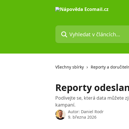
Přeskočit na hlavní obsah
Vyhledat v článcích…
Všechny sbírky
Reporty a doručitel
Reporty odesla
Podívejte se, která data můžete zj
kampaní.
Autor:
Daniel Rodr
9. března 2026