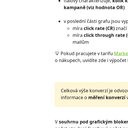
fialový charakterizuje, 
kolik 
kampaně (viz hodnota OR)
v poslední části grafu jsou vy
míra 
click rate (CR) 
značí
míra 
click through rate (
mailům
💡 Pokud pracujete v tarifu 
Marke
o nákupech, uvidíte zde i výpočet 
Celková výše konverzí je odvo
informace o 
měření konverzí
 
V 
souhrnu pod grafickým bloke