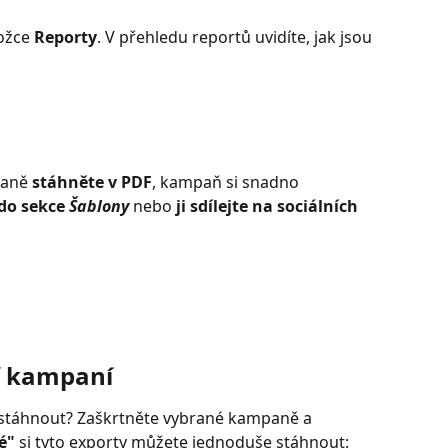
ožce 
Reporty
. V přehledu reportů uvidíte, jak jsou 
paně
 stáhněte v PDF
, kampaň si snadno 
do sekce 
Šablony
 nebo 
ji sdílejte na sociálních 
í kampaní
 stáhnout? Zaškrtněte vybrané kampaně a 
é" 
si tyto exporty můžete jednoduše stáhnout: 