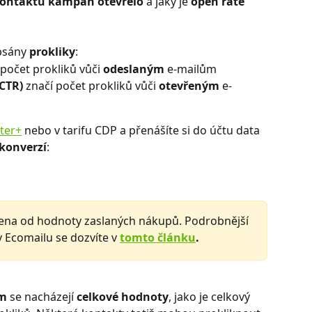
kontaktů kampaň otevřelo
 a jaký je 
open rate 
psány 
prokliky
:
 počet prokliků vůči 
odeslaným 
e-mailům
CTR) 
značí počet prokliků vůči 
otevřeným 
e-
ter+
 nebo v tarifu CDP a přenášíte si do účtu data 
konverzí
: 
zena od hodnoty zaslaných nákupů. Podrobnější 
v Ecomailu se dozvíte v 
tomto článku
.
m 
se nacházejí 
celkové hodnoty
, jako je celkový 