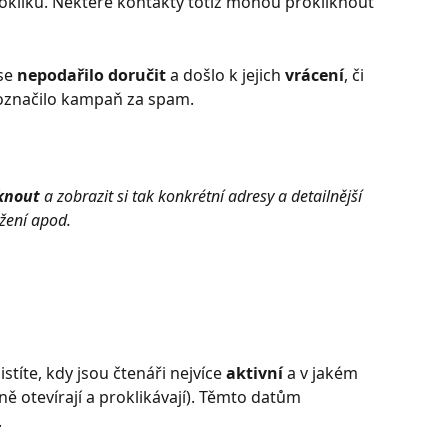
rokliků. Některé kontakty totiž mohou prokliknout 
se 
nepodařilo doručit
 a došlo k jejich
 vrácení
, či 
 označilo kampaň za spam. 
knout
 a zobrazit si tak konkrétní adresy a detailnější 
žení apod. 
títe, kdy jsou čtenáři nejvíce 
aktivní 
a v jakém 
ě otevírají a proklikávají). Těmto datům 
.