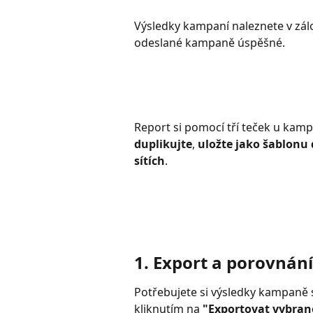
Výsledky kampaní naleznete v zál
odeslané kampaně úspěšné.
Report si pomocí tří teček u kam
duplikujte
, 
uložte jako šablonu 
sítích
. 
1. Export a porovnán
Potřebujete si výsledky kampaně
kliknutím na 
"Exportovat vybran