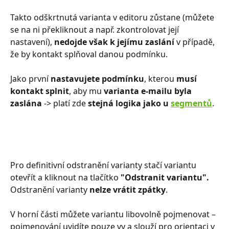
Takto odškrtnutá varianta v editoru zůstane (můžete 
se na ni překliknout a např. zkontrolovat její 
nastavení), 
nedojde však k jejímu zaslání
 v případě, 
že by kontakt splňoval danou podmínku. 
Jako první 
nastavujete podmínku
, kterou 
musí 
kontakt splnit
, aby mu 
varianta e-mailu byla 
zaslána
 -> platí zde
 stejná logika jako u
segmentů
. 
Pro definitivní odstranění varianty stačí variantu 
otevřít a kliknout na tlačítko
 "Odstranit variantu".
Odstranění varianty 
nelze vrátit zpátky
.
V horní části můžete variantu libovolně pojmenovat –⁠⁠⁠⁠⁠⁠ 
pojmenování uvidíte pouze vy a slouží pro orientaci v 