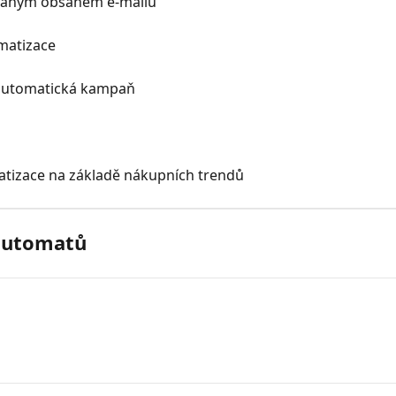
ovaným obsahem e-mailu
matizace
í automatická kampaň
atizace na základě nákupních trendů
 automatů