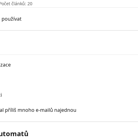
Počet článků: 20
e používat
izace
i
i
stal příliš mnoho e-mailů najednou
automatů