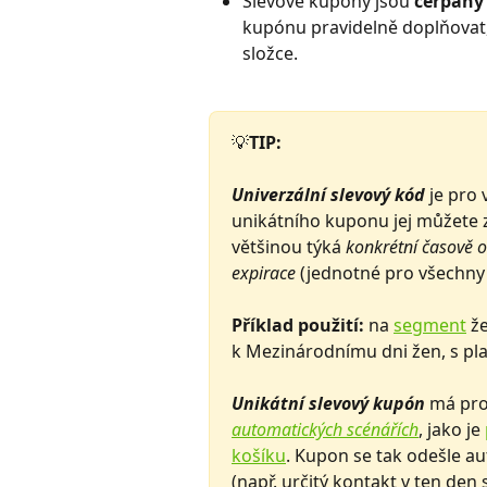
Slevové kupóny jsou 
čerpány 
kupónu pravidelně doplňovat,
složce.
💡
TIP: 
Univerzální slevový kód
 je pro
unikátního kuponu jej můžete z
většinou týká 
konkrétní časově 
expirace
 (jednotné pro všechny 
Příklad použití:
 na 
segment
 ž
k Mezinárodnímu dni žen, s plat
Unikátní slevový kupón
 má pro
automatických scénářích
, jako je 
košíku
. Kupon se tak odešle au
(např. určitý kontakt v ten den s