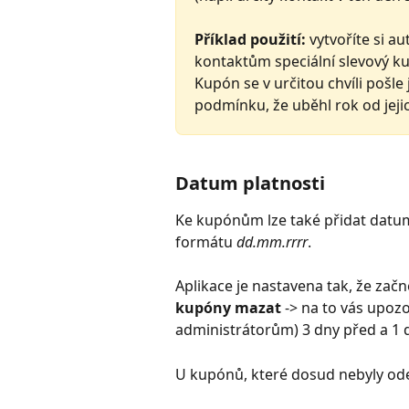
Příklad použití:
 vytvoříte si a
kontaktům speciální slevový k
Kupón se v určitou chvíli pošle
podmínku, že uběhl rok od jeji
Datum platnosti
Ke kupónům lze také přidat datum 
formátu 
dd.mm.rrrr
.
Aplikace je nastavena tak, že začn
kupóny mazat 
-> na to vás upozo
administrátorům) 3 dny před a 1 
U kupónů, které dosud nebyly ode