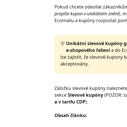
Pokud chcete odesílat zákazníků
propíše kupon v unikátním znění)
, m
Ecomailu a kupóny rozposlat pom
💡 
Unikátní slevové kupóny ge
     e-shopového řešení 
a do Ec
lze zajistit, že slevové kupony
akceptovány. 
Záložku slevové kupóny naleznete
sekce 
Slevové kupóny 
(POZOR: ta
a v tarifu CDP
).
Obsah článku: