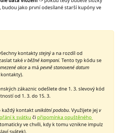
dle data vložení
 -> pokud tedy budete složky 
 budou jako první odesílané starší kupóny ve 
 všechny kontakty 
stejný
 a na rozdíl od 
aslat také 
v běžné kampani.
 Tento typ kódu se 
omezené akce
 a má 
pevně stanovené datum 
kontakty). 
enských zákaznic odešlete dne 1. 3. slevový kód 
ností od 1. 3. do 15. 3.
 každý kontakt 
unikátní podobu
. Využijete jej 
v 
přání k svátku
 či 
připomínka opuštěného 
tomaticky ve chvíli, kdy k tomu vznikne impulz 
laví svátek). 