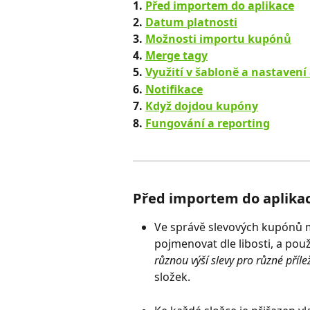
1. 
Před importem do aplikace
2. 
Datum platnosti
3. 
Možnosti importu kupónů
4. 
Merge tagy
5. 
Využití v šabloně a nastaven
6. 
Notifikace
7. 
Když dojdou kupóny
8. 
Fungování a reporting
Před importem do aplika
Ve správě slevových kupónů 
pojmenovat dle libosti, a pou
různou výší slevy pro různé přílež
složek. 