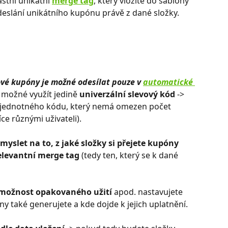
astní unikátní 
merge tag
, který vložíte do šablony 
eslání unikátního kupónu právě z dané složky. 
ové kupóny je možné odesílat pouze v 
automatické 
 možné využít jedině 
univerzální slevový kód
 -> 
t jednotného kódu, který nemá omezen počet 
ce různými uživateli). 
myslet na to, z jaké složky si přejete kupóny 
relevantní merge tag
 (tedy ten, který se k dané 
možnost opakovaného užití
 apod. nastavujete 
ny také generujete a kde dojde k jejich uplatnění. 