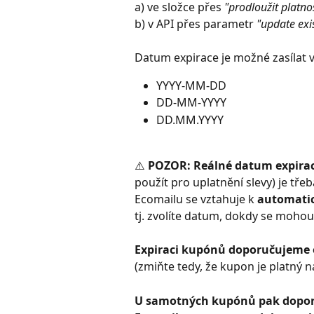
a) ve složce přes 
"prodloužit platn
b) v API přes parametr 
"update exi
Datum expirace je možné zasílat 
YYYY-MM-DD
DD-MM-YYYY
DD.MM.YYYY
⚠️ 
POZOR:
Reálné datum expira
použít pro uplatnění slevy) je třeb
Ecomailu se vztahuje k 
automatic
tj. zvolíte datum, dokdy se mohou
Expiraci kupónů doporučujeme o
(zmiňte tedy, že kupon je platný n
U samotných kupónů pak doporu