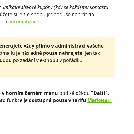
m 
unikátní slevové kupóny (kdy se každému kontaktu 
ůžete si je z e-shopu jednoduše nahrát do 
ocí 
automatizace
.
nerujete vždy přímo v administraci vašeho    
omailu je následně
 pouze nahrajete.
 Jen tak 
 budou po zadání v e-shopu v pořádku 
 
v horním černém menu
 pod záložkou 
"Další"
, 
to funkce je 
dostupná pouze v tarifu 
Marketer+