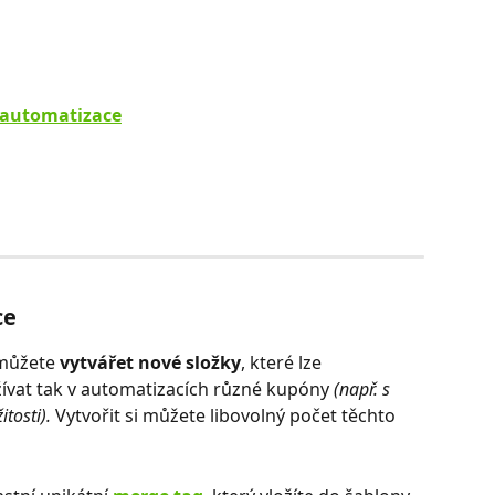
í automatizace
ce
můžete 
vytvářet nové složky
, které lze 
žívat tak v automatizacích různé kupóny 
(např. s 
itosti).
 Vytvořit si můžete libovolný počet těchto 