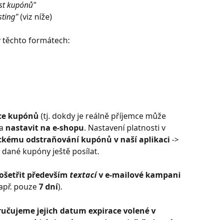
ost kupónů"
sting"
 (viz níže)
v těchto formátech:
ce kupónů
 (tj. dokdy je reálně příjemce může 
a 
nastavit na e-shopu
. Nastavení platnosti v 
kému odstraňování kupónů v naší aplikaci
 -> 
 dané kupóny ještě posílat. 
šetřit především 
textací
 v e-mailové kampani
apř. pouze
 7 dní
). 
čujeme jejich datum expirace volené v 