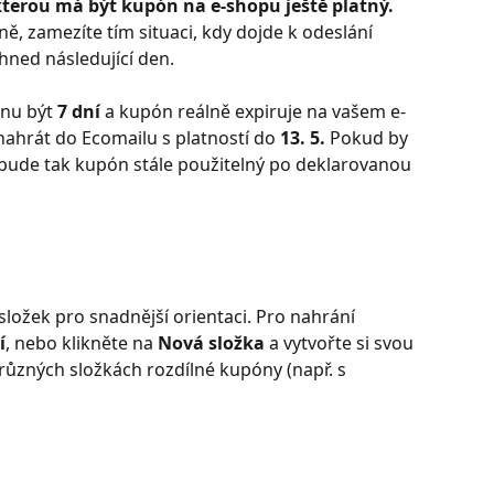
terou má být kupón na e-shopu ještě platný. 
ně, zamezíte tím situaci, kdy dojde k odeslání 
hned následující den.
nu být
 7 dní 
a kupón reálně expiruje na vašem e-
nahrát do Ecomailu s platností do 
13. 5.
 Pokud by 
 bude tak kupón stále použitelný po deklarovanou 
ložek pro snadnější orientaci. Pro nahrání 
í
, nebo klikněte na 
Nová složka
 a vytvořte si svou 
 různých složkách rozdílné kupóny (např. s 