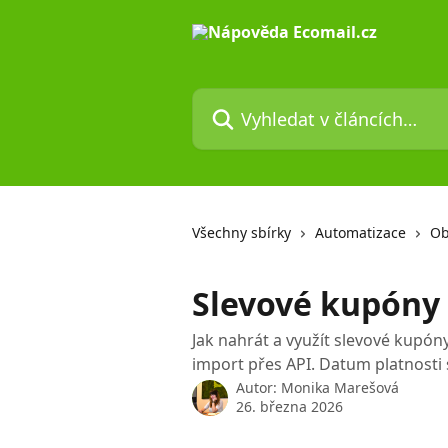
Přeskočit na hlavní obsah
Vyhledat v článcích…
Všechny sbírky
Automatizace
Ob
Slevové kupóny 
Jak nahrát a využít slevové kupó
import přes API. Datum platnosti
Autor:
Monika Marešová
26. března 2026