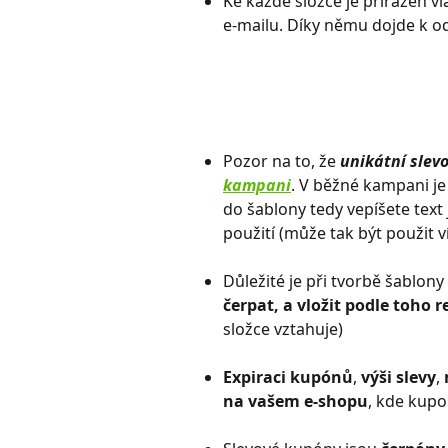
Ke každé složce je přiřazen vl
e-mailu. Díky němu dojde k od
Pozor na to, že 
unikátní slev
kampani
. V běžné kampani je
do šablony tedy vepíšete tex
použití (může tak být použit ví
Důležité je při tvorbě šablony 
čerpat, a vložit podle toho 
složce vztahuje)
Expiraci kupónů
, 
výši slevy
, 
na vašem
e-shopu
, kde kupo