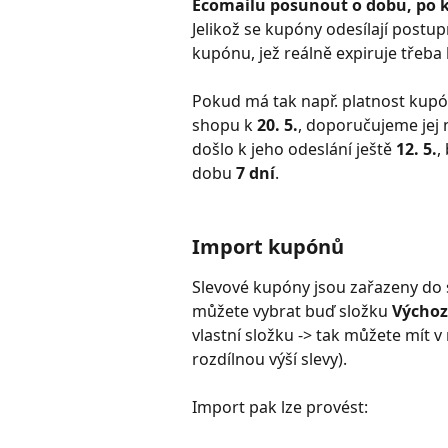
Ecomailu posunout o dobu, po k
Jelikož se kupóny odesílají postup
kupónu, jež reálně expiruje třeba 
Pokud má tak např. platnost kupó
shopu k 
20. 5.
, doporučujeme jej 
došlo k jeho odeslání ještě 
12. 5.
,
dobu 
7 dní
. 
Import kupónů
Slevové kupóny jsou zařazeny do s
můžete vybrat buď složku 
Výchoz
vlastní složku -> tak můžete mít v
rozdílnou výší slevy).  
Import pak lze provést: