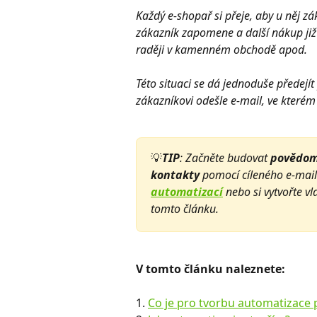
Každý e-shopař si přeje, aby u něj z
zákazník zapomene a další nákup již
raději v kamenném obchodě apod.
Této situaci se dá jednoduše předej
zákazníkovi odešle e-mail, ve které
💡
TIP
: Začněte budovat 
povědomí
kontakty
 pomocí cíleného e-mail
automatizací
 nebo si vytvořte v
tomto článku.
V tomto článku naleznete:
1. 
Co je pro tvorbu automatizace 