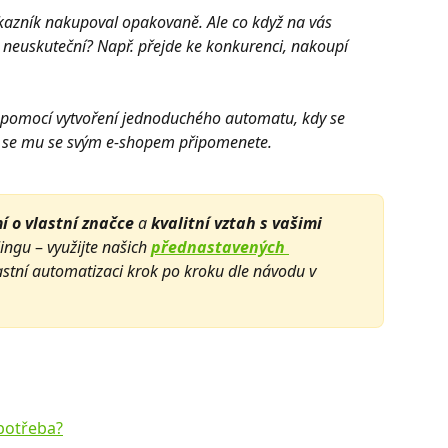
ákazník nakupoval opakovaně. Ale co když na vás 
 neuskuteční?
Např. přejde ke konkurenci, nakoupí 
ít pomocí vytvoření jednoduchého automatu, kdy se 
m se mu se svým e-shopem připomenete. 
 o vlastní značce
 a 
kvalitní vztah s vašimi 
ingu 
–⁠⁠⁠⁠⁠⁠
 využijte našich 
přednastavených 
lastní automatizaci krok po kroku dle návodu v 
potřeba?