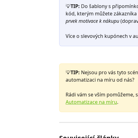
💡
TIP: 
Do šablony s připomínk
kód, kterým můžete zákazníka 
prvek motivace k nákupu
 (dopra
Více o slevových kupónech v au
💡
TIP: ​
Nejsou pro vás tyto scéná
automatizaci na míru od nás? 
Rádi vám se vším pomůžeme, st
Automatizace na míru
.
Související články