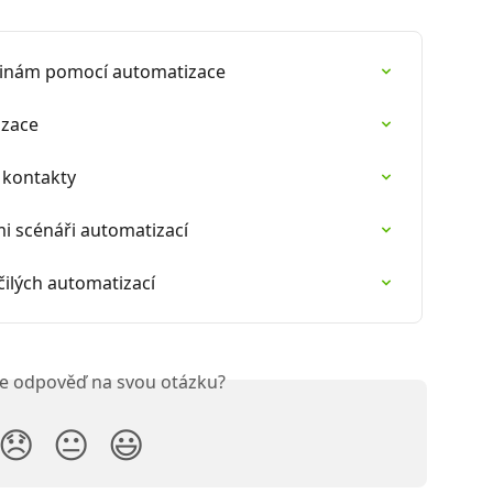
ninám pomocí automatizace
izace
 kontakty
i scénáři automatizací
ilých automatizací
ste odpověď na svou otázku?
😞
😐
😃