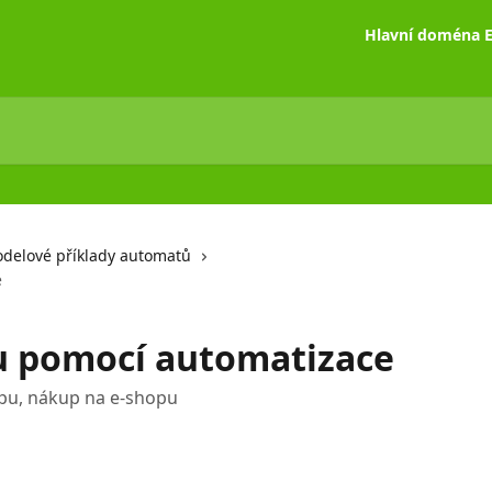
Hlavní doména E
delové příklady automatů
e
pu pomocí automatizace
upu, nákup na e-shopu