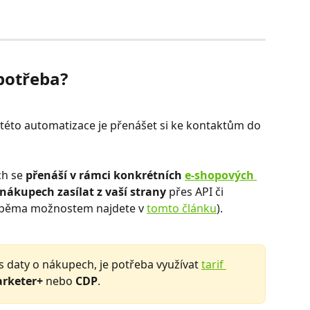
 potřeba?
této automatizace je přenášet si ke kontaktům do 
h se 
přenáší v rámci konkrétních 
e-shopových 
 nákupech zasílat z vaší strany
 přes API či 
 oběma možnostem najdete v 
tomto článku
).
s daty o nákupech, je potřeba využívat 
tarif 
rketer+ 
nebo 
CDP
. 