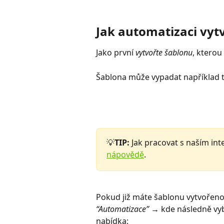
Jak automatizaci vyt
Jako první 
vytvořte šablonu
, ktero
Šablona může vypadat například t
💡
TIP: 
Jak pracovat s naším int
nápovědě
.
Pokud již máte šablonu vytvořenou
“Automatizace” 
→ kde následně vy
nabídka: