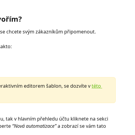
vořím?
u se chcete svým zákazníkům připomenout.
akto:
eraktivním editorem šablon, se dozvíte v 
této 
, tak v hlavním přehledu účtu kliknete na sekci 
berte
 “Nová automatizace”
 a zobrazí se vám tato 