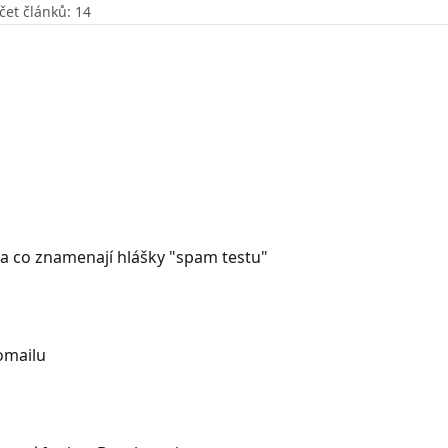
čet článků: 14
a co znamenají hlášky "spam testu"
omailu