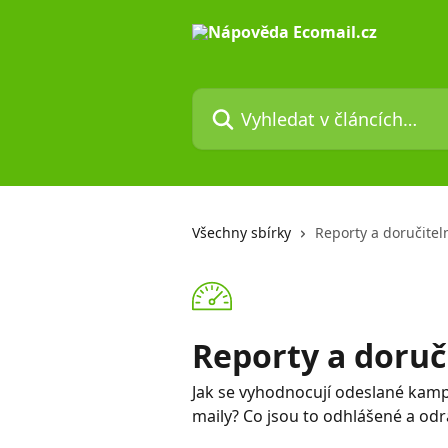
Přeskočit na hlavní obsah
Vyhledat v článcích…
Všechny sbírky
Reporty a doručitel
Reporty a doruč
Jak se vyhodnocují odeslané kamp
maily? Co jsou to odhlášené a odr