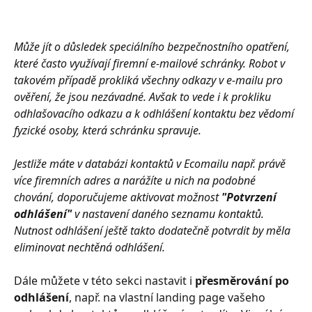
​Může jít o důsledek speciálního bezpečnostního opatření, 
které často využívají firemní e-mailové schránky.
Robot v 
takovém případě prokliká všechny odkazy v e-mailu pro 
ověření, že jsou nezávadné. Avšak to vede i k prokliku 
odhlašovacího odkazu a k odhlášení kontaktu bez vědomí 
fyzické osoby, která schránku spravuje. 
Jestliže máte v databázi kontaktů v Ecomailu např. právě 
více firemních adres a narážíte u nich na podobné 
chování, doporučujeme aktivovat možnost 
"Potvrzení 
odhlášení"
 v nastavení daného seznamu kontaktů.
Nutnost odhlášení ještě takto dodatečně potvrdit by
měla 
eliminovat
nechtěná odhlášení.
Dále můžete v této sekci nastavit i 
přesměrování po 
odhlášení
, např. na vlastní landing page vašeho 