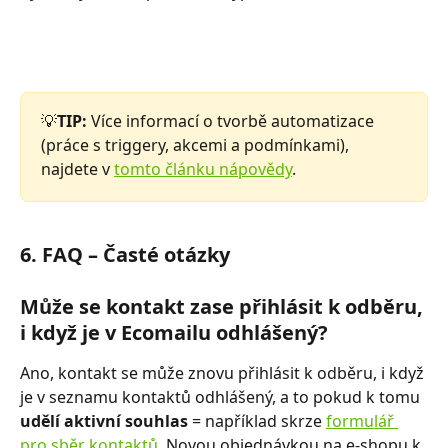
💡
TIP: 
Více informací o tvorbě automatizace 
(práce s triggery, akcemi a podmínkami), 
najdete v 
tomto článku nápovědy
. 
6. FAQ –⁠⁠⁠⁠⁠ Časté otázky 
Může se kontakt zase přihlásit k odběru, 
i když je v Ecomailu odhlášený?
Ano, kontakt se může znovu přihlásit k odběru, i když 
je v seznamu kontaktů odhlášený, a to pokud k tomu 
udělí aktivní souhlas
 = například skrze 
formulář 
pro sběr kontaktů
. Novou objednávkou na e-shopu k 