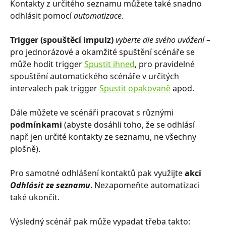
Kontakty z určitého seznamu můžete také snadno 
odhlásit pomocí 
automatizace
.
Trigger (spouštěcí impulz)
 vyberte dle svého uvážení
 – 
pro jednorázové a okamžité spuštění scénáře se 
může hodit trigger 
Spustit ihned
, pro pravidelné 
spouštění automatického scénáře v určitých 
intervalech pak trigger 
Spustit opakovaně
 apod. 
Dále můžete ve scénáři pracovat s různými 
podmínkami
 (abyste dosáhli toho, že se odhlásí 
např. jen určité kontakty ze seznamu, ne všechny 
plošně). 
​ 
Pro samotné odhlášení kontaktů pak využijte 
akci 
Odhlásit ze seznamu
. Nezapomeňte automatizaci 
také ukončit. 
Výsledný scénář pak může vypadat třeba takto: