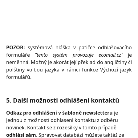
POZOR:
systémová hláška v patičce odhlašovacího
formuláře
"tento systém provozuje ecomail.cz"
je
neměnná. Možný je akorát její překlad do angličtiny či
polštiny volbou jazyka v rámci funkce Výchozí jazyk
formulářů.
5. Další možnosti odhlášení kontaktů
Odkaz pro odhlášení v šabloně newsletteru
 je 
jednou z možností odhlaseni kontaktu z odběru 
novinek. Kontakt se z rozesílky v tomto případě 
odhlásí sám
. Spravovat databázi můžete taktéž ze 