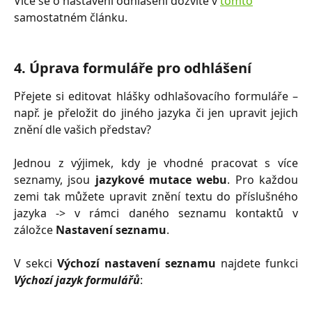
Více se o nastavení odhlášení dozvíte v 
tomto
samostatném článku.
4. Úprava formuláře pro odhlášení
Přejete si editovat hlášky odhlašovacího formuláře –
např. je přeložit do jiného jazyka či jen upravit jejich
znění dle vašich představ?
Jednou z výjimek, kdy je vhodné pracovat s více
seznamy, jsou
jazykové mutace
webu
. Pro každou
zemi tak můžete upravit znění textu do příslušného
jazyka -> v rámci daného seznamu kontaktů v
záložce
Nastavení seznamu
.
V sekci
Výchozí nastavení seznamu
najdete funkci
Výchozí jazyk formulářů
: