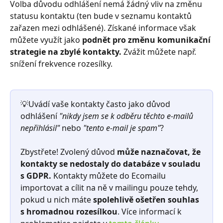
Volba důvodu odhlášení nemá žádný vliv na změnu 
statusu kontaktu (ten bude v seznamu kontaktů 
zařazen mezi odhlášené). Získané informace však 
můžete využít jako 
podnět pro změnu komunikační 
strategie na zbylé kontakty.
 Zvážit můžete např. 
snížení frekvence rozesílky.
💡Uvádí vaše kontakty často jako důvod 
odhlášení 
"nikdy jsem se k odběru těchto e-mailů 
nepřihlásil"
 nebo 
"tento e-mail je spam"
?
Zbystřete! Zvolený důvod 
může naznačovat, že 
kontakty se nedostaly do databáze v souladu 
s GDPR.
 Kontakty můžete do Ecomailu 
importovat a cílit na ně v mailingu pouze tehdy, 
pokud u nich máte 
spolehlivě ošetřen souhlas 
s hromadnou rozesílkou
. Více informací k 