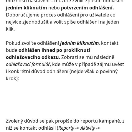
možnosti nastavení –⁠⁠⁠⁠⁠⁠ můžete zvolit způsob odhlášení
jedním kliknutím
 nebo 
potvrzením odhlášení.
Doporučujeme proces odhlášení pro uživatele co 
nejvíce zjednodušit a volit spíše odhlášení na jeden 
klik. 
Pokud zvolíte odhlášení 
jedním kliknutím
, kontakt 
bude 
odhlášen ihned po prokliknutí 
odhlašovacího odkazu
. Zobrazí se mu následně 
odhlašovací formulář
, kde může v případě zájmu uvést 
i konkrétní důvod odhlášení (nejde však o povinný 
krok):
Zvolený důvod se pak propíše do reportu kampaně, z 
níž se kontakt odhlásil (
Reporty
 -> 
Aktivity
 -> 