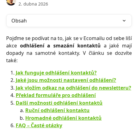
2. dubna 2026
Obsah
Pojďme se podívat na to, jak se v Ecomailu od sebe liší
akce
odhlášení a smazání kontaktů
a jaké mají
dopady na samotné kontakty. V článku se dozvíte
také:
Jak funguje odhlášení kontaktů?
Jaké jsou možnosti nastavení odhlášení?
Jak vložím odkaz na odhlášení do newsletteru?
Překlad formuláře pro odhlášení
Další možnosti odhlášení kontaktů
Ruční odhlášení kontaktu
Hromadné odhlášení kontaktů
FAQ –⁠⁠⁠⁠⁠ Časté otázky